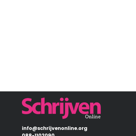
Afbeelding
info@schrijvenonline.org
088-1102090