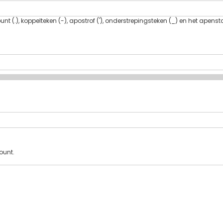
t (.), koppelteken (-), apostrof ('), onderstrepingsteken (_) en het apenst
ount.