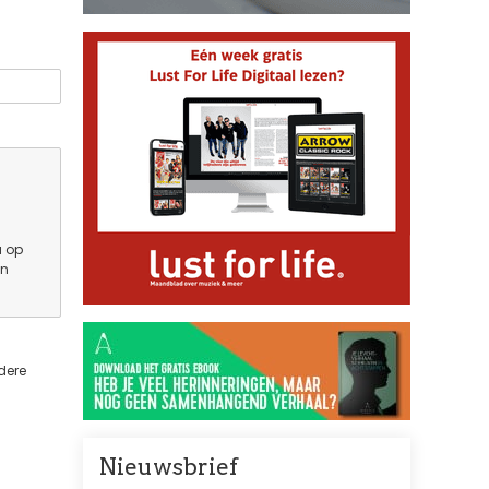
u op
en
dere
Nieuwsbrief