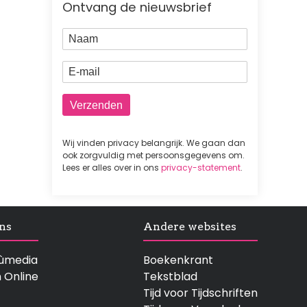
Ontvang de nieuwsbrief
Naam
E-mail
Wij vinden privacy belangrijk. We gaan dan
ook zorgvuldig met persoonsgegevens om.
Lees er alles over in ons
privacy-statement
.
ns
Andere websites
rtùmedia
Boekenkrant
n Online
Tekstblad
Tijd voor Tijdschriften