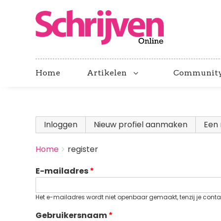
Home
Artikelen
Communit
Primary
Inloggen
Nieuw profiel aanmaken
(actieve
Een 
tabs
BREADCRUMBS
Home
register
You
are
E-mailadres
here:
Het e-mailadres wordt niet openbaar gemaakt, tenzij je contac
Gebruikersnaam