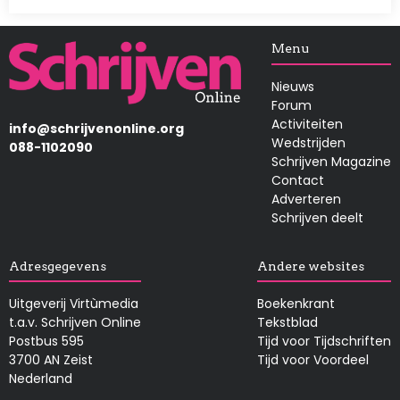
Afbeelding
Menu
Nieuws
Forum
Activiteiten
info@schrijvenonline.org
Wedstrijden
088-1102090
Schrijven Magazine
Contact
Adverteren
Schrijven deelt
Adresgegevens
Andere websites
Uitgeverij Virtùmedia
Boekenkrant
t.a.v. Schrijven Online
Tekstblad
Postbus 595
Tijd voor Tijdschriften
3700 AN Zeist
Tijd voor Voordeel
Nederland