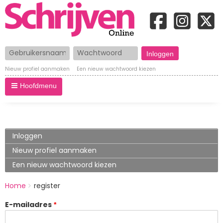
Gebruikersnaam
Wachtwoord
Nieuw profiel aanmaken
Een nieuw wachtwoord kiezen
Hoofdmenu
Primary
Inloggen
tabs
Nieuw profiel aanmaken
(actieve
tabblad)
Een nieuw wachtwoord kiezen
BREADCRUMBS
Home
register
You
are
E-mailadres
here: