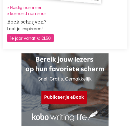
» Huidig nummer
»
komend nummer
Boek schrijven?
Laat je inspireren!
1e jaar vanaf € 21,50