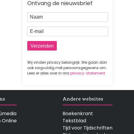
Ontvang de nieuwsbrief
Naam
E-mail
Wij vinden privacy belangrijk. We gaan dan
ook zorgvuldig met persoonsgegevens om.
Lees er alles over in ons
privacy-statement
.
ns
Andere websites
rtùmedia
Boekenkrant
n Online
Tekstblad
Tijd voor Tijdschriften