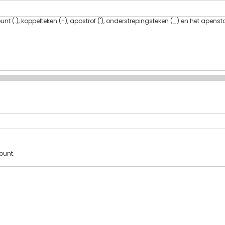
t (.), koppelteken (-), apostrof ('), onderstrepingsteken (_) en het apenst
ount.