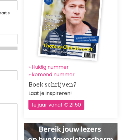
aartje
» Huidig nummer
»
komend nummer
Boek schrijven?
Laat je inspireren!
1e jaar vanaf € 21,50