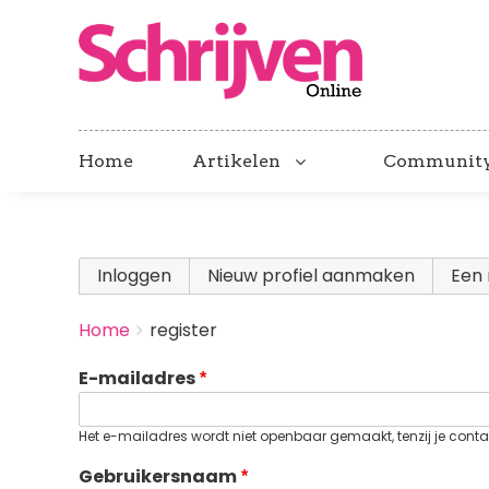
Home
Artikelen
Communit
Primary
Inloggen
Nieuw profiel aanmaken
(actieve
Een 
tabs
BREADCRUMBS
Home
register
You
are
E-mailadres
here:
Het e-mailadres wordt niet openbaar gemaakt, tenzij je contac
Gebruikersnaam