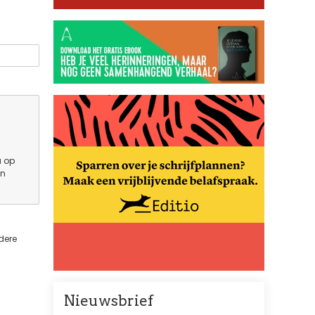
u op
en
dere
Nieuwsbrief