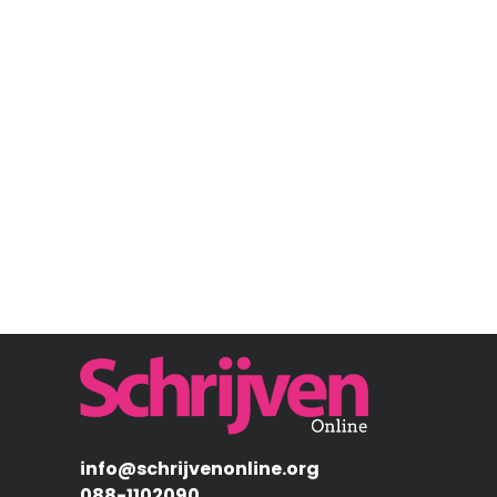
Afbeelding
info@schrijvenonline.org
088-1102090