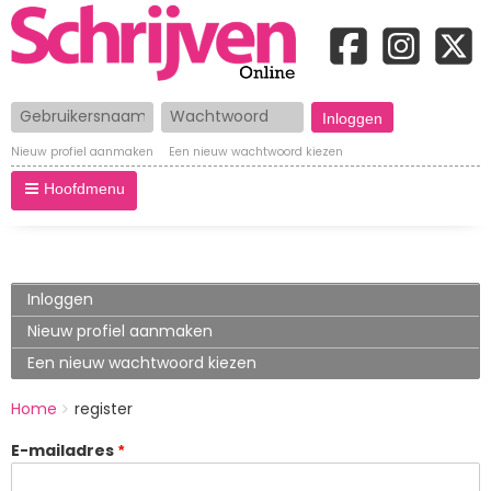
Gebruikersnaam
Wachtwoord
Nieuw profiel aanmaken
Een nieuw wachtwoord kiezen
Hoofdmenu
Primary
Inloggen
tabs
Nieuw profiel aanmaken
(actieve
tabblad)
Een nieuw wachtwoord kiezen
BREADCRUMBS
Home
register
You
are
E-mailadres
here: