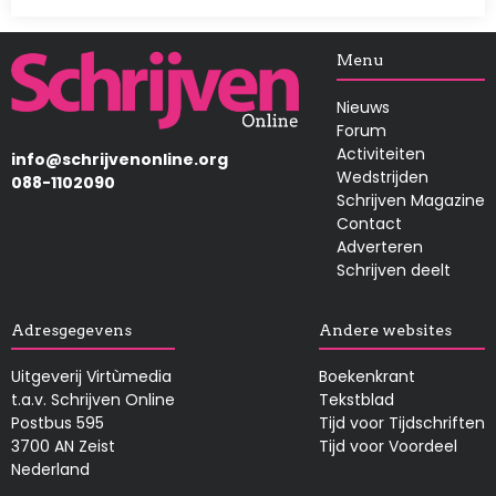
Afbeelding
Menu
Nieuws
Forum
Activiteiten
info@schrijvenonline.org
Wedstrijden
088-1102090
Schrijven Magazine
Contact
Adverteren
Schrijven deelt
Adresgegevens
Andere websites
Uitgeverij Virtùmedia
Boekenkrant
t.a.v. Schrijven Online
Tekstblad
Postbus 595
Tijd voor Tijdschriften
3700 AN Zeist
Tijd voor Voordeel
Nederland