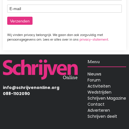
E-mail
Wij vinden privacy belangrijk. We gaan dan ook zorgvuldig met
persoonsgegevens om. Lees er alles over in ons
privacy-statement
.
Afbeelding
Menu
Nieuws
Forum
Activiteiten
info@schrijvenonline.org
Wedstrijden
088-1102090
Schrijven Magazine
Contact
Adverteren
Schrijven deelt