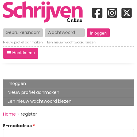
Gebruikersnaam
Wachtwoord
Nieuw profiel aanmaken
Een nieuw wachtwoord kiezen
Hoofdmenu
Primary
Inloggen
tabs
Nieuw profiel aanmaken
(actieve
tabblad)
Een nieuw wachtwoord kiezen
BREADCRUMBS
Home
register
You
are
E-mailadres
here: