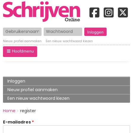
Gebruikersnaam
Wachtwoord
Nieuw profiel aanmaken
Een nieuw wachtwoord kiezen
Hoofdmenu
Primary
Inloggen
tabs
Nieuw profiel aanmaken
(actieve
tabblad)
Een nieuw wachtwoord kiezen
BREADCRUMBS
Home
register
You
are
E-mailadres
here: