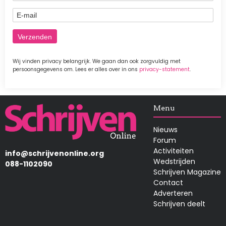
E-mail
Wij vinden privacy belangrijk. We gaan dan ook zorgvuldig met
persoonsgegevens om. Lees er alles over in ons
privacy-statement
.
Afbeelding
Menu
Nieuws
Forum
Activiteiten
info@schrijvenonline.org
Wedstrijden
088-1102090
Schrijven Magazine
Contact
Adverteren
Schrijven deelt