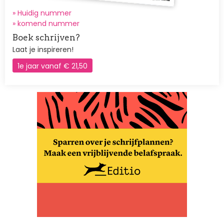
» Huidig nummer
»
komend nummer
Boek schrijven?
Laat je inspireren!
1e jaar vanaf € 21,50