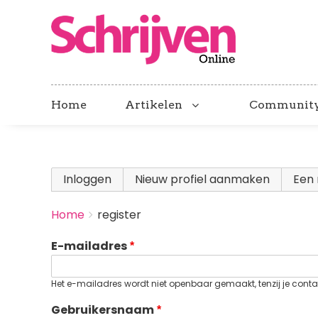
Home
Artikelen
Communit
Primary
Inloggen
Nieuw profiel aanmaken
(actieve
Een 
tabs
BREADCRUMBS
Home
register
You
are
E-mailadres
here:
Het e-mailadres wordt niet openbaar gemaakt, tenzij je contac
Gebruikersnaam