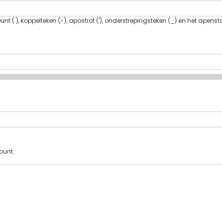
t (.), koppelteken (-), apostrof ('), onderstrepingsteken (_) en het apenst
ount.