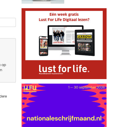
u op
en
dere