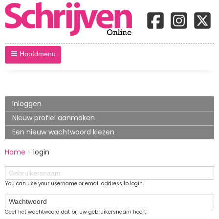
Hoofdmenu
Primary
Inloggen
(actieve
tabblad)
tabs
Nieuw profiel aanmaken
Een nieuw wachtwoord kiezen
BREADCRUMBS
Home
login
You
are
Gebruikersnaam
here:
You can use your username or email address to login.
Wachtwoord
Geef het wachtwoord dat bij uw gebruikersnaam hoort.