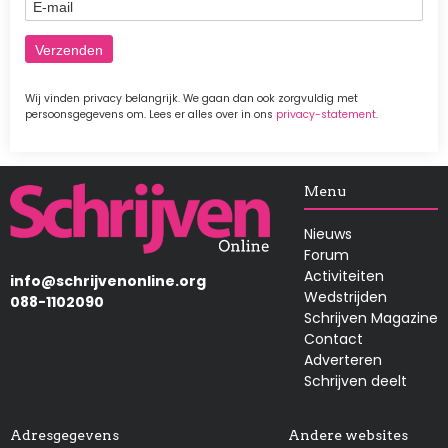
E-mail
Wij vinden privacy belangrijk. We gaan dan ook zorgvuldig met
persoonsgegevens om. Lees er alles over in ons
privacy-statement
.
Afbeelding
Menu
Nieuws
Forum
Activiteiten
info@schrijvenonline.org
Wedstrijden
088-1102090
Schrijven Magazine
Contact
Adverteren
Schrijven deelt
Adresgegevens
Andere websites