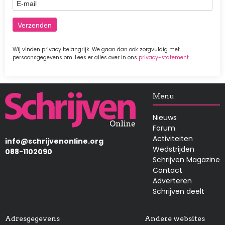
E-mail
Wij vinden privacy belangrijk. We gaan dan ook zorgvuldig met
persoonsgegevens om. Lees er alles over in ons
privacy-statement
.
Afbeelding
Menu
Nieuws
Forum
Activiteiten
info@schrijvenonline.org
Wedstrijden
088-1102090
Schrijven Magazine
Contact
Adverteren
Schrijven deelt
Adresgegevens
Andere websites