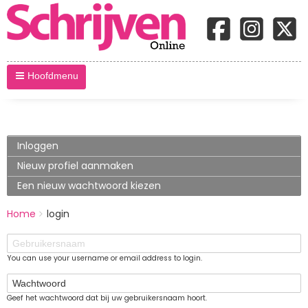
Hoofdmenu
Primary
Inloggen
(actieve
tabblad)
tabs
Nieuw profiel aanmaken
Een nieuw wachtwoord kiezen
BREADCRUMBS
Home
login
You
are
Gebruikersnaam
here:
You can use your username or email address to login.
Wachtwoord
Geef het wachtwoord dat bij uw gebruikersnaam hoort.