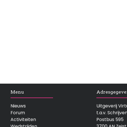
Menu
Adresgegeve
Nieuws
Uitgeverij Vi
Forum
t.a.v. Schrijve
Activiteiten
Postbus 595
Wedstrijden
3700 AN Zeist