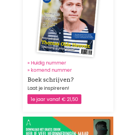
» Huidig nummer
»
komend nummer
Boek schrijven?
Laat je inspireren!
1e jaar vanaf € 21,50