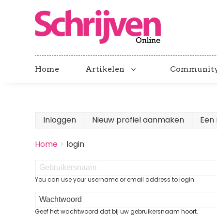
Home
Artikelen
Communit
Primary
Inloggen
(actieve tabblad)
Nieuw profiel aanmaken
Een 
tabs
BREADCRUMBS
Home
login
You
are
Gebruikersnaam
here:
You can use your username or email address to login.
Wachtwoord
Geef het wachtwoord dat bij uw gebruikersnaam hoort.