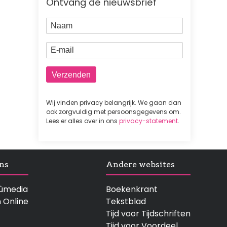
Ontvang de nieuwsbrief
Naam
E-mail
Wij vinden privacy belangrijk. We gaan dan
ook zorgvuldig met persoonsgegevens om.
Lees er alles over in ons
privacy-statement
.
ns
Andere websites
rtùmedia
Boekenkrant
n Online
Tekstblad
Tijd voor Tijdschriften
Tijd voor Voordeel