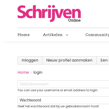
Home
Artikelen
Communit
Primary
Inloggen
(actieve tabblad)
Nieuw profiel aanmaken
Een 
tabs
BREADCRUMBS
Home
login
You
are
Gebruikersnaam
here:
You can use your username or email address to login.
Wachtwoord
Geef het wachtwoord dat bij uw gebruikersnaam hoort.