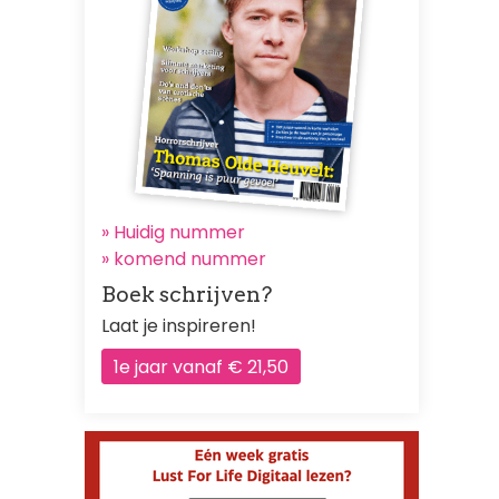
» Huidig nummer
»
komend nummer
Boek schrijven?
Laat je inspireren!
1e jaar vanaf € 21,50