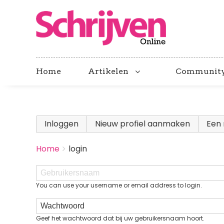
Home
Artikelen
Communit
Primary
Inloggen
(actieve tabblad)
Nieuw profiel aanmaken
Een 
tabs
BREADCRUMBS
Home
login
You
are
Gebruikersnaam
here:
You can use your username or email address to login.
Wachtwoord
Geef het wachtwoord dat bij uw gebruikersnaam hoort.