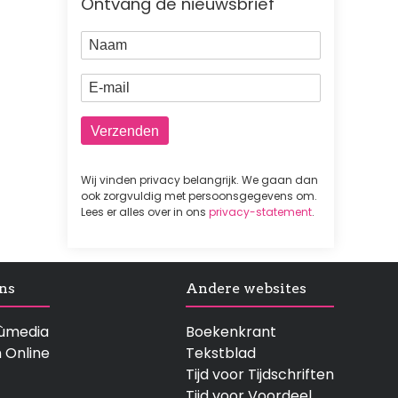
Ontvang de nieuwsbrief
Naam
E-mail
Wij vinden privacy belangrijk. We gaan dan
ook zorgvuldig met persoonsgegevens om.
Lees er alles over in ons
privacy-statement
.
ns
Andere websites
rtùmedia
Boekenkrant
n Online
Tekstblad
Tijd voor Tijdschriften
Tijd voor Voordeel