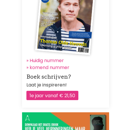
» Huidig nummer
»
komend nummer
Boek schrijven?
Laat je inspireren!
1e jaar vanaf € 21,50