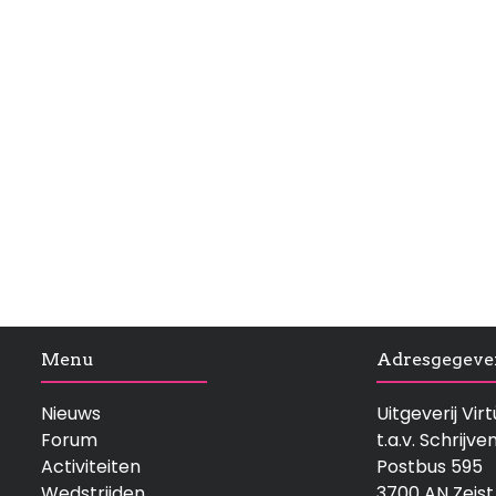
Menu
Adresgegeve
Nieuws
Uitgeverij Vi
Forum
t.a.v. Schrijve
Activiteiten
Postbus 595
Wedstrijden
3700 AN Zeist