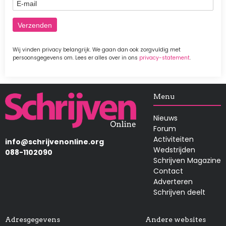
E-mail
Wij vinden privacy belangrijk. We gaan dan ook zorgvuldig met
persoonsgegevens om. Lees er alles over in ons
privacy-statement
.
Afbeelding
Menu
Nieuws
Forum
Activiteiten
info@schrijvenonline.org
Wedstrijden
088-1102090
Schrijven Magazine
Contact
Adverteren
Schrijven deelt
Adresgegevens
Andere websites