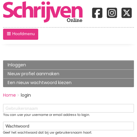
Hoofdmenu
Primary
Inloggen
(actieve
tabblad)
tabs
Nieuw profiel aanmaken
Een nieuw wachtwoord kiezen
BREADCRUMBS
Home
login
You
are
Gebruikersnaam
here:
You can use your username or email address to login.
Wachtwoord
Geef het wachtwoord dat bij uw gebruikersnaam hoort.