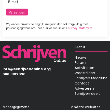
E-mail
Wij vinden privacy belangrijk. We gaan dan ook zorgvuldig met
persoonsgegevens om. Lees er alles over in ons
privacy-statement
.
Afbeelding
Menu
Nieuws
Forum
Activiteiten
info@schrijvenonline.org
Wedstrijden
088-1102090
Schrijven Magazine
Contact
Adverteren
Schrijven deelt
Adresgegevens
Andere websites