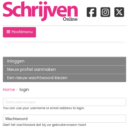
Hoofdmenu
Primary
Inloggen
(actieve
tabblad)
tabs
Nieuw profiel aanmaken
Een nieuw wachtwoord kiezen
BREADCRUMBS
Home
login
You
are
Gebruikersnaam
here:
You can use your username or email address to login.
Wachtwoord
Geef het wachtwoord dat bij uw gebruikersnaam hoort.