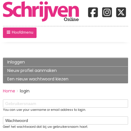
Hoofdmenu
Primary
Inloggen
(actieve
tabblad)
tabs
Nieuw profiel aanmaken
Een nieuw wachtwoord kiezen
BREADCRUMBS
Home
login
You
are
Gebruikersnaam
here:
You can use your username or email address to login.
Wachtwoord
Geef het wachtwoord dat bij uw gebruikersnaam hoort.