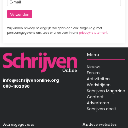
E-mail
Wij vinden privacy belangrijk. We gaan dan ook zorgvuldig met
persoonsgegevens om. Lees er alles over in ons
privacy-statement
.
Afbeelding
Menu
Nieuws
Forum
Activiteiten
info@schrijvenonline.org
Wedstrijden
088-1102090
Schrijven Magazine
Contact
Adverteren
Schrijven deelt
Adresgegevens
Andere websites