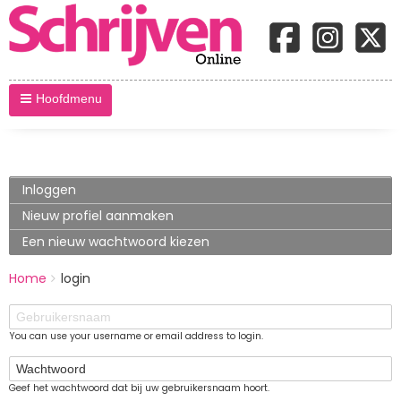
Hoofdmenu
Primary
Inloggen
(actieve
tabblad)
tabs
Nieuw profiel aanmaken
Een nieuw wachtwoord kiezen
BREADCRUMBS
Home
login
You
are
Gebruikersnaam
here:
You can use your username or email address to login.
Wachtwoord
Geef het wachtwoord dat bij uw gebruikersnaam hoort.