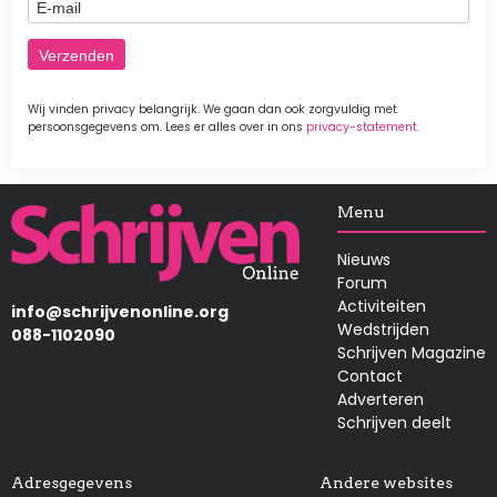
E-mail
Wij vinden privacy belangrijk. We gaan dan ook zorgvuldig met
persoonsgegevens om. Lees er alles over in ons
privacy-statement
.
Afbeelding
Menu
Nieuws
Forum
Activiteiten
info@schrijvenonline.org
Wedstrijden
088-1102090
Schrijven Magazine
Contact
Adverteren
Schrijven deelt
Adresgegevens
Andere websites