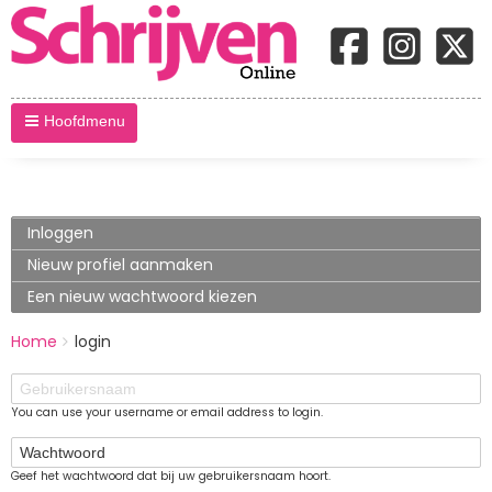
Hoofdmenu
Primary
Inloggen
(actieve
tabblad)
tabs
Nieuw profiel aanmaken
Een nieuw wachtwoord kiezen
BREADCRUMBS
Home
login
You
are
Gebruikersnaam
here:
You can use your username or email address to login.
Wachtwoord
Geef het wachtwoord dat bij uw gebruikersnaam hoort.