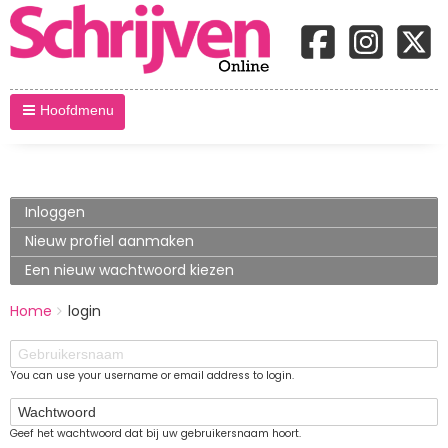
Hoofdmenu
Primary
Inloggen
(actieve
tabblad)
tabs
Nieuw profiel aanmaken
Een nieuw wachtwoord kiezen
BREADCRUMBS
Home
login
You
are
Gebruikersnaam
here:
You can use your username or email address to login.
Wachtwoord
Geef het wachtwoord dat bij uw gebruikersnaam hoort.