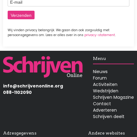
E-mail
Wij vinden privacy belangrijk. We gaan dan ook zorgvuldig met
persoonsgegevens om. Lees er alles over in ons
privacy-statement
.
Afbeelding
Menu
Nieuws
Forum
Activiteiten
info@schrijvenonline.org
Wedstrijden
088-1102090
Schrijven Magazine
Contact
Adverteren
Schrijven deelt
Adresgegevens
Andere websites