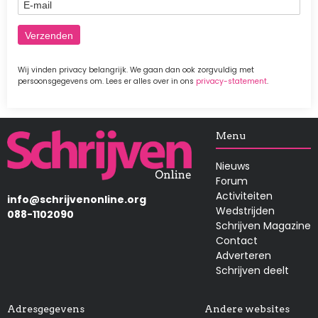
E-mail
Wij vinden privacy belangrijk. We gaan dan ook zorgvuldig met
persoonsgegevens om. Lees er alles over in ons
privacy-statement
.
Afbeelding
Menu
Nieuws
Forum
Activiteiten
info@schrijvenonline.org
Wedstrijden
088-1102090
Schrijven Magazine
Contact
Adverteren
Schrijven deelt
Adresgegevens
Andere websites