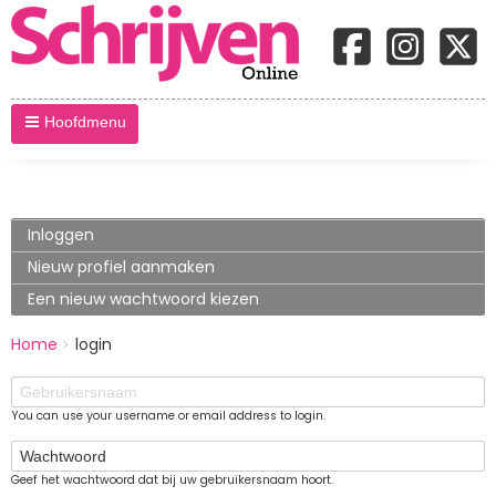
Hoofdmenu
Primary
Inloggen
(actieve
tabblad)
tabs
Nieuw profiel aanmaken
Een nieuw wachtwoord kiezen
BREADCRUMBS
Home
login
You
are
Gebruikersnaam
here:
You can use your username or email address to login.
Wachtwoord
Geef het wachtwoord dat bij uw gebruikersnaam hoort.