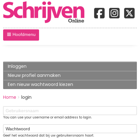
Hoofdmenu
Primary
Inloggen
(actieve
tabblad)
tabs
Nieuw profiel aanmaken
Een nieuw wachtwoord kiezen
BREADCRUMBS
Home
login
You
are
Gebruikersnaam
here:
You can use your username or email address to login.
Wachtwoord
Geef het wachtwoord dat bij uw gebruikersnaam hoort.