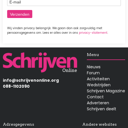
E-mail
Wij vinden privacy belangrijk. We gaan dan ook zorgvuldig met
persoonsgegevens om. Lees er alles over in ons
privacy-statement
.
Afbeelding
Menu
Nieuws
Forum
Activiteiten
info@schrijvenonline.org
Wedstrijden
088-1102090
Schrijven Magazine
Contact
Adverteren
Schrijven deelt
Adresgegevens
Andere websites